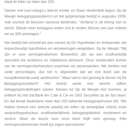
staat de teller op meer dan 150.
Samen met oud-collega’s Marvin Koster en Daan Heslenfeld begon Op de
Weegh beleggingsassistent.nl en het gelijknamige bedrijf in augustus 2008,
vlak voordat de beurzen opnieuw kelderden. “Achteraf is de timing niet zo
slecht. Steeds meer beleggers weten ons te vinden. Binnen een jaar mikken
we op 300 aanvragen.”
Het bedrijf ziet zichzelf als een variant op De Hypotheker en Independer, die
respectievelijk hypotheken en verzekeringen vergelijken. Op de Weegh: “Wij
zijn er voor vermogensbeheer. Bovendien zijn we een onafhankelijk
specialist die kosteloos en vrijblijvend adviseert. Onze verdiensten komen
van de vermogensbeheerders waarmee we samenwerken. We werken met
vaste percentages, dus het is uitgesloten dat we een klant aan de
hoogstbiedende partij aanbevelen.” Maar valt er wel genoeg te kiezen bij De
Beleggingsassistent? Het bedrijf werkt met slechts vijftien
beleggingsinstellingen samen. Namen wil Op de Weegh niet noemen, al
ontkent hij niet dat Bank ten Cate & Cie en SNS Securities op de lijst staan.
En dat terwijl Nederland meer dan 100 bekende beleggingshuizen telt. “We
maken bewust een selectie waarbij we letten op belangrijke criteria zoals
vergoedingsstructuur, onafhankelijkheid, beleggingsbeleid, rendement en
service. Maar de keuze voor onze klant blijft ruim genoeg. Elke
vermogensbeheerder heeft zijn eigen specialisme.”