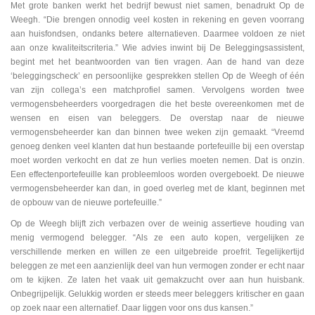
Met grote banken werkt het bedrijf bewust niet samen, benadrukt Op de
Weegh. “Die brengen onnodig veel kosten in rekening en geven voorrang
aan huisfondsen, ondanks betere alternatieven. Daarmee voldoen ze niet
aan onze kwaliteitscriteria.” Wie advies inwint bij De Beleggingsassistent,
begint met het beantwoorden van tien vragen. Aan de hand van deze
‘beleggingscheck’ en persoonlijke gesprekken stellen Op de Weegh of één
van zijn collega’s een matchprofiel samen. Vervolgens worden twee
vermogensbeheerders voorgedragen die het beste overeenkomen met de
wensen en eisen van beleggers. De overstap naar de nieuwe
vermogensbeheerder kan dan binnen twee weken zijn gemaakt. “Vreemd
genoeg denken veel klanten dat hun bestaande portefeuille bij een overstap
moet worden verkocht en dat ze hun verlies moeten nemen. Dat is onzin.
Een effectenportefeuille kan probleemloos worden overgeboekt. De nieuwe
vermogensbeheerder kan dan, in goed overleg met de klant, beginnen met
de opbouw van de nieuwe portefeuille.”
Op de Weegh blijft zich verbazen over de weinig assertieve houding van
menig vermogend belegger. “Als ze een auto kopen, vergelijken ze
verschillende merken en willen ze een uitgebreide proefrit. Tegelijkertijd
beleggen ze met een aanzienlijk deel van hun vermogen zonder er echt naar
om te kijken. Ze laten het vaak uit gemakzucht over aan hun huisbank.
Onbegrijpelijk. Gelukkig worden er steeds meer beleggers kritischer en gaan
op zoek naar een alternatief. Daar liggen voor ons dus kansen.”