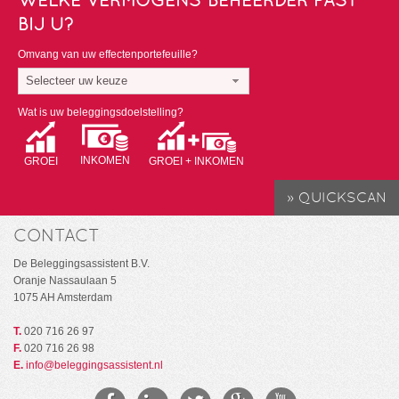
BIJ U?
Omvang van uw effectenportefeuille?
Selecteer uw keuze
Wat is uw beleggingsdoelstelling?
INKOMEN
GROEI
GROEI + INKOMEN
CONTACT
De Beleggingsassistent B.V.
Oranje Nassaulaan 5
1075 AH Amsterdam
T.
020 716 26 97
F.
020 716 26 98
E.
info@beleggingsassistent.nl