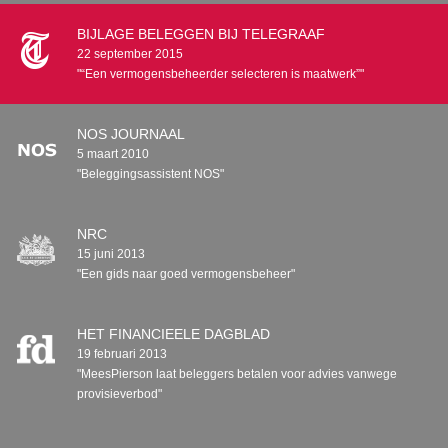
BIJLAGE BELEGGEN BIJ TELEGRAAF
22 september 2015
"“Een vermogensbeheerder selecteren is maatwerk”"
NOS JOURNAAL
5 maart 2010
"Beleggingsassistent NOS"
NRC
15 juni 2013
"Een gids naar goed vermogensbeheer"
HET FINANCIEELE DAGBLAD
19 februari 2013
"MeesPierson laat beleggers betalen voor advies vanwege
provisieverbod"