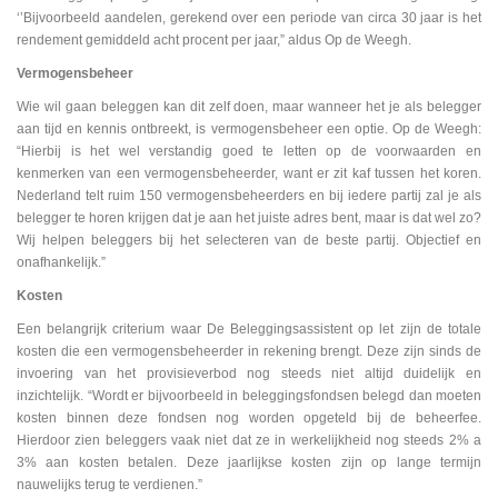
‘’Bijvoorbeeld aandelen, gerekend over een periode van circa 30 jaar is het
rendement gemiddeld acht procent per jaar,” aldus Op de Weegh.
Vermogensbeheer
Wie wil gaan beleggen kan dit zelf doen, maar wanneer het je als belegger
aan tijd en kennis ontbreekt, is vermogensbeheer een optie. Op de Weegh:
“Hierbij is het wel verstandig goed te letten op de voorwaarden en
kenmerken van een vermogensbeheerder, want er zit kaf tussen het koren.
Nederland telt ruim 150 vermogensbeheerders en bij iedere partij zal je als
belegger te horen krijgen dat je aan het juiste adres bent, maar is dat wel zo?
Wij helpen beleggers bij het selecteren van de beste partij. Objectief en
onafhankelijk.”
Kosten
Een belangrijk criterium waar De Beleggingsassistent op let zijn de totale
kosten die een vermogensbeheerder in rekening brengt. Deze zijn sinds de
invoering van het provisieverbod nog steeds niet altijd duidelijk en
inzichtelijk. “Wordt er bijvoorbeeld in beleggingsfondsen belegd dan moeten
kosten binnen deze fondsen nog worden opgeteld bij de beheerfee.
Hierdoor zien beleggers vaak niet dat ze in werkelijkheid nog steeds 2% a
3% aan kosten betalen. Deze jaarlijkse kosten zijn op lange termijn
nauwelijks terug te verdienen.”