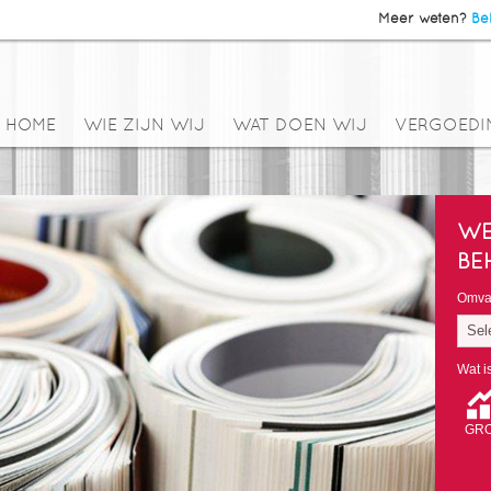
Meer weten?
Bel
HOME
WIE ZIJN WIJ
WAT DOEN WIJ
VERGOEDI
WE
BE
Omvan
Sel
Wat i
GRO