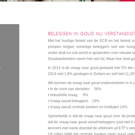
BELEGGEN IN GOUD NU VERSTANDIG
Met het huidige beleid van de ECB en het beleid v
pompen krijgen sommige beleggers last van hoog
onder druk en ook wordt er gesproken over nieuwe l
Goudaanbieders varen hier wel bij. Maar hoe doet g
In 2014 is de vraag naar goud gedaald met 5% ten o
e
2014 met 1,9% gestegen in Dollars en zelf met 11,26
We kunnen de vraag naar goud onderverdelen in 4 c
• In de vorm van sieraden 58%
• Industriële vraag 9%
• Vraag vanuit beleggers 19%
• Vraag vanuit centrale banken en instituten 14%
Opmerkelijk is dat de vraag naar goud voor de pro
dat de vraag naar goud vanuit beleggers juist met 4
kenners met name doordat de uitstroom uit ETF’s vee
Uit cijfers blijkt dat centrale banken meer goud opko