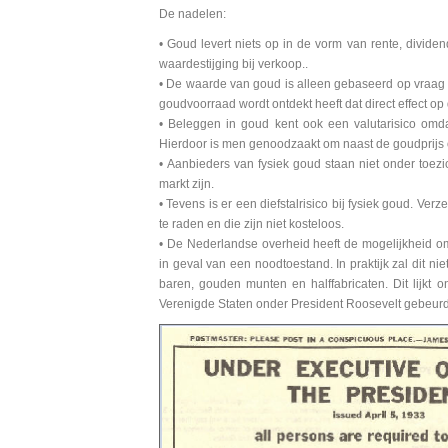
De nadelen:
• Goud levert niets op in de vorm van rente, divide
waardestijging bij verkoop..
• De waarde van goud is alleen gebaseerd op vraag
goudvoorraad wordt ontdekt heeft dat direct effect op d
• Beleggen in goud kent ook een valutarisico omda
Hierdoor is men genoodzaakt om naast de goudprijs o
• Aanbieders van fysiek goud staan niet onder toezi
markt zijn.
• Tevens is er een diefstalrisico bij fysiek goud. V
te raden en die zijn niet kosteloos.
• De Nederlandse overheid heeft de mogelijkheid om
in geval van een noodtoestand. In praktijk zal dit n
baren, gouden munten en halffabricaten. Dit lijkt 
Verenigde Staten onder President Roosevelt gebeurd