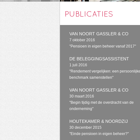
PUBLICATIES
VAN NOORT GASSLER & CO
7 oktober 2016
"Pensioen in eigen beheer vanaf 2017"
DE BELEGGINGSASSISTENT
1 juli 2016
"Rendement vergelijken: een persoonlijk
benchmark samenstellen"
VAN NOORT GASSLER & CO
30 maart 2016
"Begin tijdig met de overdracht van de
onderneming"
HOUTEKAMER & NOORDZIJ
30 december 2015
"Einde pensioen in eigen beheer?"