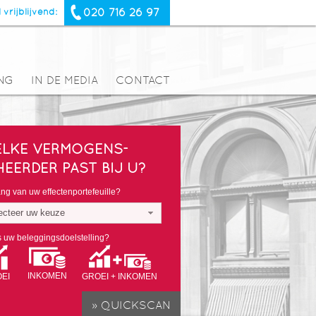
020 716 26 97
 vrijblijvend:
NG
IN DE MEDIA
CONTACT
LKE VERMOGENS-
HEERDER PAST BIJ U?
g van uw effectenportefeuille?
ecteer uw keuze
s uw beleggingsdoelstelling?
INKOMEN
EI
GROEI + INKOMEN