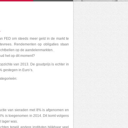
?
an FED om steeds meer geld in de markt te
tevrees. Rendementen op obligaties staan
uchtbellen op de aandelenmarkten.
oud het op dit moment?
pzichte van 2013. De goudprijs is echter in
% gestegen in Euro’s.
ategorieën:
ductie van sieraden met 8% is afgenomen en
,4% is toegenomen in 2014. Dit komt volgens
l lager was.
chten terwijl andere instituten blijkbaar veel