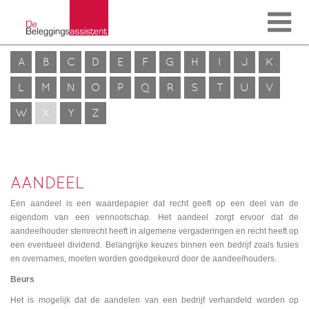
A
B
C
D
E
F
G
H
I
J
K
L
M
N
O
P
Q
R
S
T
U
V
W
X
Y
Z
AANDEEL
Een aandeel is een waardepapier dat recht geeft op een deel van de
eigendom van een vennootschap. Het aandeel zorgt ervoor dat de
aandeelhouder stemrecht heeft in algemene vergaderingen en recht heeft op
een eventueel dividend. Belangrijke keuzes binnen een bedrijf zoals fusies
en overnames, moeten worden goedgekeurd door de aandeelhouders.
Beurs
Het is mogelijk dat de aandelen van een bedrijf verhandeld worden op