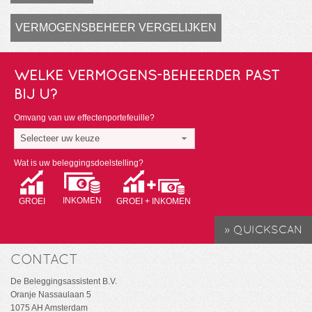
VERMOGENSBEHEER VERGELIJKEN
WELKE VERMOGENS-BEHEERDER PAST
BIJ U?
Omvang van uw effectenportefeuille?
Selecteer uw keuze
Wat is uw beleggingsdoelstelling?
INKOMEN
GROEI
GROEI + INKOMEN
CONTACT
De Beleggingsassistent B.V.
Oranje Nassaulaan 5
1075 AH Amsterdam