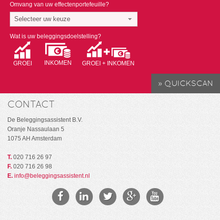
Omvang van uw effectenportefeuille?
Selecteer uw keuze
Wat is uw beleggingsdoelstelling?
INKOMEN
GROEI
GROEI + INKOMEN
CONTACT
De Beleggingsassistent B.V.
Oranje Nassaulaan 5
1075 AH Amsterdam
T.
020 716 26 97
F.
020 716 26 98
E.
info@beleggingsassistent.nl