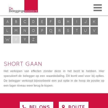
A
B
C
D
E
F
G
H
I
J
K
L
M
N
O
P
Q
R
S
T
U
V
W
X
Y
Z
SHORT GAAN
Het verkopen van effecten zonder deze in het bezit te hebben. Hier
speculeert de belegger op een waardedaling. Dit komt veel voor bij opties.
De belegger verkoopt bijvoorbeeld een put optie in de hoop de positie op
een lager niveau weer terug te kopen.
BEL ONS
ROUTE