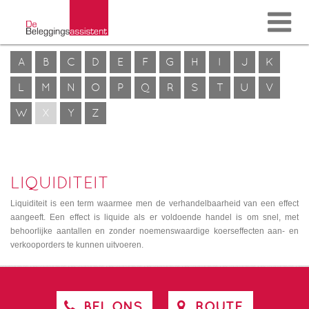
A
B
C
D
E
F
G
H
I
J
K
L
M
N
O
P
Q
R
S
T
U
V
W
X
Y
Z
LIQUIDITEIT
Liquiditeit is een term waarmee men de verhandelbaarheid van een effect
aangeeft. Een effect is liquide als er voldoende handel is om snel, met
behoorlijke aantallen en zonder noemenswaardige koerseffecten aan- en
verkooporders te kunnen uitvoeren.
BEL ONS
ROUTE