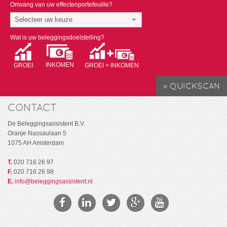
Omvang van uw effectenportefeuille?
Selecteer uw keuze
Wat is uw beleggingsdoelstelling?
INKOMEN
GROEI
GROEI + INKOMEN
CONTACT
De Beleggingsassistent B.V.
Oranje Nassaulaan 5
1075 AH Amsterdam
T.
020 716 26 97
F.
020 716 26 98
E.
info@beleggingsassistent.nl