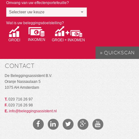
Omvang van uw effectenportefeuille?
Selecteer uw keuze
Wat is uw beleggingsdoelstelling?
INKOMEN
GROEI
GROEI + INKOMEN
CONTACT
De Beleggingsassistent B.V.
Oranje Nassaulaan 5
1075 AH Amsterdam
T.
020 716 26 97
F.
020 716 26 98
E.
info@beleggingsassistent.nl