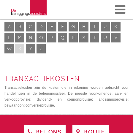
A
B
C
D
E
F
G
H
I
J
K
L
M
N
O
P
Q
R
S
T
U
V
W
X
Y
Z
TRANSACTIEKOSTEN
Transactiekosten zijn de kosten die in rekening worden gebracht voor
handelingen in de beleggingssfeer. De meeste voorkomende: aan- en
verkoopprovisie; dividend- en couponprovisie; aflossingsprovisie;
bewaarloon; conversieprovisie.
BEL ONS
ROUTE