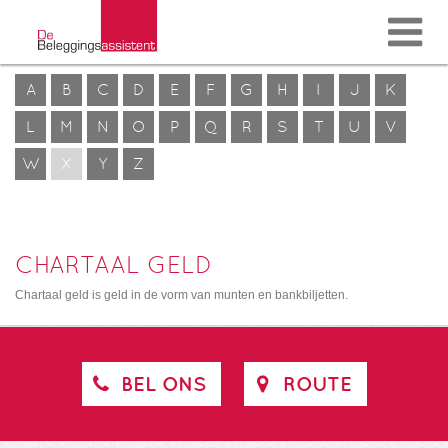
A
B
C
D
E
F
G
H
I
J
K
L
M
N
O
P
Q
R
S
T
U
V
W
X
Y
Z
CHARTAAL GELD
Chartaal geld is geld in de vorm van munten en bankbiljetten.
BEL ONS
ROUTE