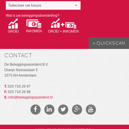
Selecteer uw keuze
Wat is uw beleggingsdoelstelling?
INKOMEN
GROEI
GROEI + INKOMEN
CONTACT
De Beleggingsassistent B.V.
Oranje Nassaulaan 5
1075 AH Amsterdam
T.
020 716 26 97
F.
020 716 26 98
E.
info@beleggingsassistent.nl