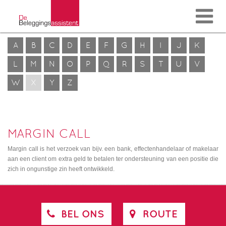
A
B
C
D
E
F
G
H
I
J
K
L
M
N
O
P
Q
R
S
T
U
V
W
X
Y
Z
MARGIN CALL
Margin call is het verzoek van bijv. een bank, effectenhandelaar of makelaar
aan een client om extra geld te betalen ter ondersteuning van een positie die
zich in ongunstige zin heeft ontwikkeld.
BEL ONS
ROUTE