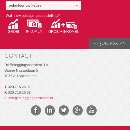
Selecteer uw keuze
Wat is uw beleggingsdoelstelling?
INKOMEN
GROEI
GROEI + INKOMEN
CONTACT
De Beleggingsassistent B.V.
Oranje Nassaulaan 5
1075 AH Amsterdam
T.
020 716 26 97
F.
020 716 26 98
E.
info@beleggingsassistent.nl