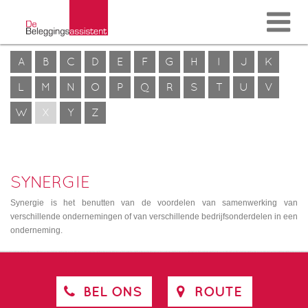
A
B
C
D
E
F
G
H
I
J
K
L
M
N
O
P
Q
R
S
T
U
V
W
X
Y
Z
SYNERGIE
Synergie is het benutten van de voordelen van samenwerking van
verschillende ondernemingen of van verschillende bedrijfsonderdelen in een
onderneming.
BEL ONS
ROUTE