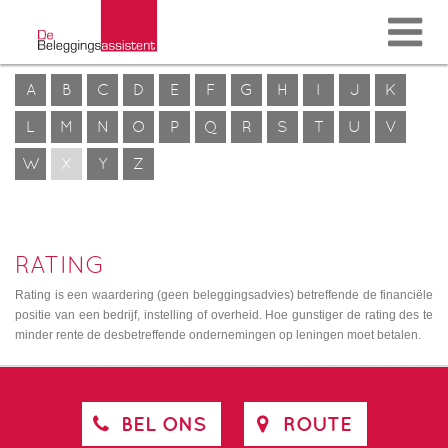
A
B
C
D
E
F
G
H
I
J
K
L
M
N
O
P
Q
R
S
T
U
V
W
X
Y
Z
RATING
Rating is een waardering (geen beleggingsadvies) betreffende de financiële
positie van een bedrijf, instelling of overheid. Hoe gunstiger de rating des te
minder rente de desbetreffende ondernemingen op leningen moet betalen.
BEL ONS
ROUTE