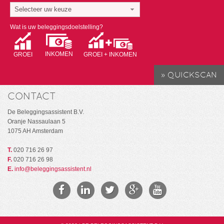
Selecteer uw keuze
Wat is uw beleggingsdoelstelling?
INKOMEN
GROEI
GROEI + INKOMEN
CONTACT
De Beleggingsassistent B.V.
Oranje Nassaulaan 5
1075 AH Amsterdam
T.
020 716 26 97
F.
020 716 26 98
E.
info@beleggingsassistent.nl