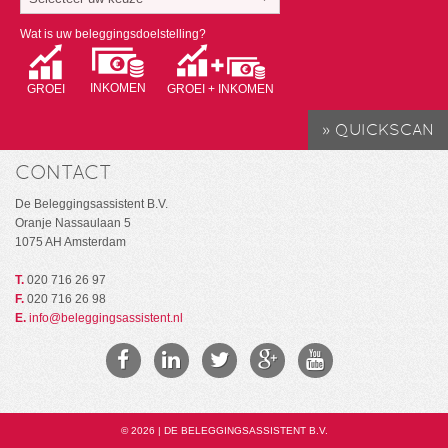
Wat is uw beleggingsdoelstelling?
INKOMEN
GROEI
GROEI + INKOMEN
CONTACT
De Beleggingsassistent B.V.
Oranje Nassaulaan 5
1075 AH Amsterdam
T.
020 716 26 97
F.
020 716 26 98
E.
info@beleggingsassistent.nl
© 2026 | DE BELEGGINGSASSISTENT B.V.