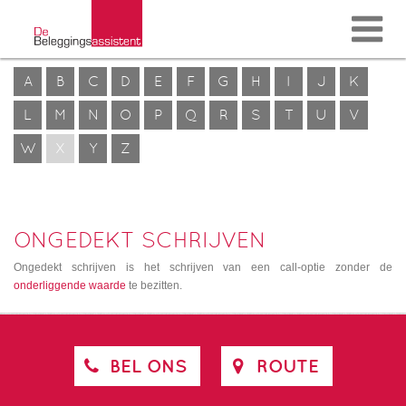
A
B
C
D
E
F
G
H
I
J
K
L
M
N
O
P
Q
R
S
T
U
V
W
X
Y
Z
ONGEDEKT SCHRIJVEN
Ongedekt schrijven is het schrijven van een call-optie zonder de
onderliggende waarde
te bezitten.
BEL ONS
ROUTE