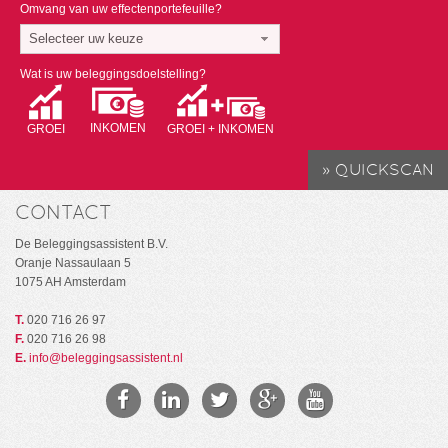
Omvang van uw effectenportefeuille?
Selecteer uw keuze
Wat is uw beleggingsdoelstelling?
INKOMEN
GROEI
GROEI + INKOMEN
CONTACT
De Beleggingsassistent B.V.
Oranje Nassaulaan 5
1075 AH Amsterdam
T.
020 716 26 97
F.
020 716 26 98
E.
info@beleggingsassistent.nl