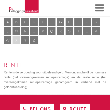
A
B
C
D
E
F
G
H
I
J
K
L
M
N
O
P
Q
R
S
T
U
V
W
X
Y
Z
RENTE
Rente is de vergoeding voor uitgeleend geld. Men onderscheidt de nominale
rente (het overeengekomen rentepercentage) en de reële rente (het
overeengekomen rentepercentage gecorrigeerd in verband met de
geldontwaarding).
BEL ONS
ROUTE