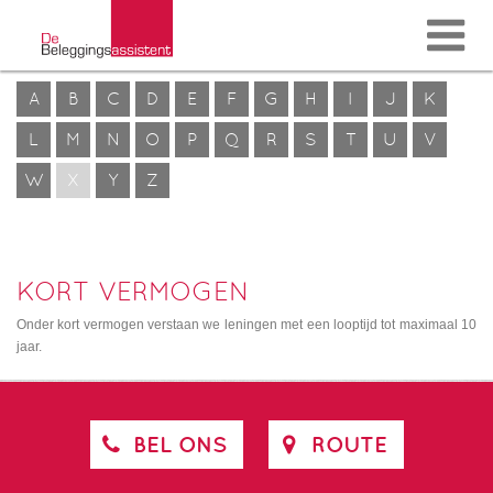
A
B
C
D
E
F
G
H
I
J
K
L
M
N
O
P
Q
R
S
T
U
V
W
X
Y
Z
KORT VERMOGEN
Onder kort vermogen verstaan we leningen met een looptijd tot maximaal 10
jaar.
BEL ONS
ROUTE