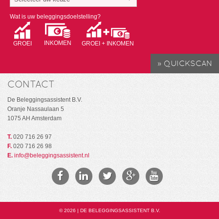
Wat is uw beleggingsdoelstelling?
INKOMEN
GROEI
GROEI + INKOMEN
CONTACT
De Beleggingsassistent B.V.
Oranje Nassaulaan 5
1075 AH Amsterdam
T.
020 716 26 97
F.
020 716 26 98
E.
info@beleggingsassistent.nl
© 2026 | DE BELEGGINGSASSISTENT B.V.