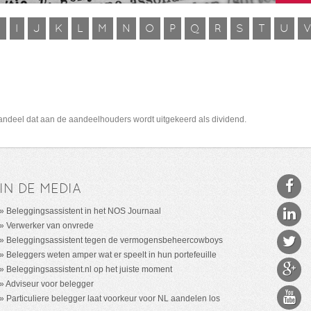
H
I
J
K
L
M
N
O
P
Q
R
S
T
U
aandeel dat aan de aandeelhouders wordt uitgekeerd als dividend.
IN DE MEDIA
Beleggingsassistent in het NOS Journaal
Verwerker van onvrede
Beleggingsassistent tegen de vermogensbeheercowboys
Beleggers weten amper wat er speelt in hun portefeuille
Beleggingsassistent.nl op het juiste moment
Adviseur voor belegger
Particuliere belegger laat voorkeur voor NL aandelen los