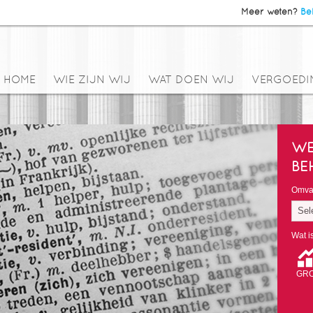
Meer weten?
Bel
HOME
WIE ZIJN WIJ
WAT DOEN WIJ
VERGOEDI
WE
BE
Omvan
Sel
Wat i
GRO