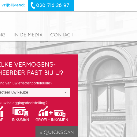
020 716 26 97
 vrijblijvend:
NG
IN DE MEDIA
CONTACT
LKE VERMOGENS-
HEERDER PAST BIJ U?
g van uw effectenportefeuille?
ecteer uw keuze
s uw beleggingsdoelstelling?
INKOMEN
EI
GROEI + INKOMEN