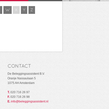
V
W
X
Y
Z
CONTACT
De Beleggingsassistent B.V.
Oranje Nassaulaan 5
1075 AH Amsterdam
T.
020 716 26 97
F.
020 716 26 98
E.
info@beleggingsassistent.nl