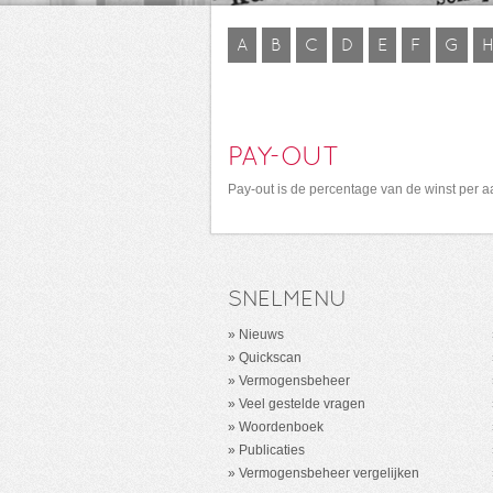
A
B
C
D
E
F
G
PAY-OUT
Pay-out is de percentage van de winst per 
SNELMENU
Nieuws
Quickscan
Vermogensbeheer
Veel gestelde vragen
Woordenboek
Publicaties
Vermogensbeheer vergelijken