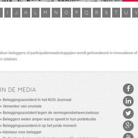
H
I
J
K
L
M
N
O
P
Q
R
S
T
U
at door beleggers of participatiemaatschappijen wordt geïnvesteerd in innovatieve
en voldoen.
IN DE MEDIA
Beleggingsassistent in het NOS Journaal
Verwerker van onvrede
Beleggingsassistent tegen de vermogensbeheercowboys
Beleggers weten amper wat er speelt in hun portefeuille
Beleggingsassistent.nl op het juiste moment
Adviseur voor belegger