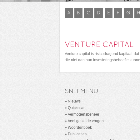
A
B
C
D
E
F
G
VENTURE CAPITAL
Venture capital is risicodragend kapitaal d
die niet aan hun investeringsbehoefte kunn
SNELMENU
Nieuws
Quickscan
Vermogensbeheer
Veel gestelde vragen
Woordenboek
Publicaties