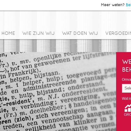
Meer weten?
Bel
HOME
WIE ZIJN WIJ
WAT DOEN WIJ
VERGOEDI
WE
BE
Omvan
Sel
Wat i
GRO