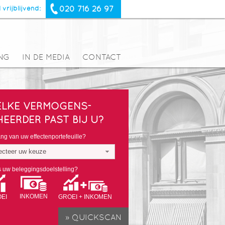
020 716 26 97
 vrijblijvend:
NG
IN DE MEDIA
CONTACT
LKE VERMOGENS-
HEERDER PAST BIJ U?
g van uw effectenportefeuille?
ecteer uw keuze
s uw beleggingsdoelstelling?
INKOMEN
EI
GROEI + INKOMEN