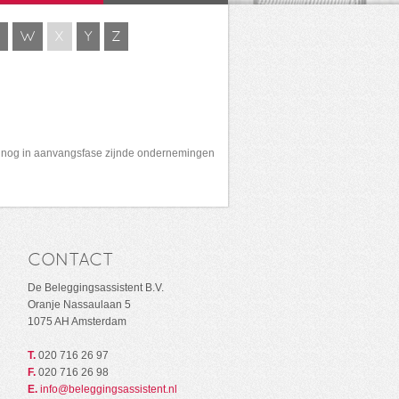
V
W
X
Y
Z
 of nog in aanvangsfase zijnde ondernemingen
CONTACT
De Beleggingsassistent B.V.
Oranje Nassaulaan 5
1075 AH Amsterdam
T.
020 716 26 97
F.
020 716 26 98
E.
info@beleggingsassistent.nl