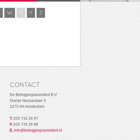
V
W
X
Y
Z
CONTACT
De Beleggingsassistent B.V.
Oranje Nassaulaan 5
1075 AH Amsterdam
T.
020 716 26 97
F.
020 716 26 98
E.
info@beleggingsassistent.nl