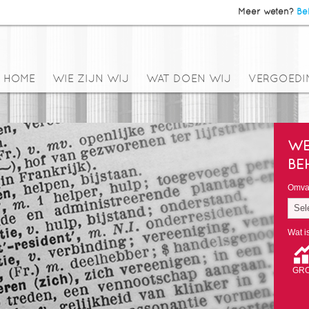
Meer weten?
Bel
HOME
WIE ZIJN WIJ
WAT DOEN WIJ
VERGOEDI
WE
BE
Omvan
Sel
Wat i
GRO