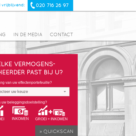
020 716 26 97
 vrijblijvend:
NG
IN DE MEDIA
CONTACT
LKE VERMOGENS-
HEERDER PAST BIJ U?
g van uw effectenportefeuille?
ecteer uw keuze
s uw beleggingsdoelstelling?
INKOMEN
EI
GROEI + INKOMEN