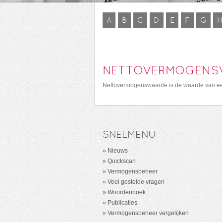
A
B
C
D
E
F
G
NETTOVERMOGENS
Nettovermogenswaarde is de waarde van een b
SNELMENU
Nieuws
Quickscan
Vermogensbeheer
Veel gestelde vragen
Woordenboek
Publicaties
Vermogensbeheer vergelijken