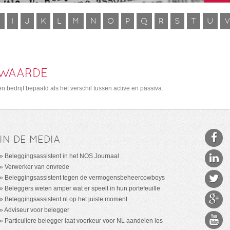
H
I
J
K
L
M
N
O
P
Q
R
S
T
U
WAARDE
edrijf bepaald als het verschil tussen active en passiva.
IN DE MEDIA
Beleggingsassistent in het NOS Journaal
Verwerker van onvrede
Beleggingsassistent tegen de vermogensbeheercowboys
Beleggers weten amper wat er speelt in hun portefeuille
Beleggingsassistent.nl op het juiste moment
Adviseur voor belegger
Particuliere belegger laat voorkeur voor NL aandelen los