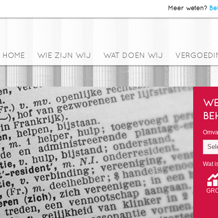
Meer weten?
Bel
HOME
WIE ZIJN WIJ
WAT DOEN WIJ
VERGOEDI
WE
BE
Omvan
Sel
Wat i
GRO