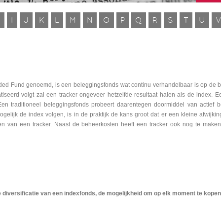
H
I
J
K
L
M
N
O
P
Q
R
S
T
U
ded Fund genoemd, is een beleggingsfonds wat continu verhandelbaar is op de b
seerd volgt zal een tracker ongeveer hetzelfde resultaat halen als de index. E
en traditioneel beleggingsfonds probeert daarentegen doormiddel van actief
lijk de index volgen, is in de praktijk de kans groot dat er een kleine afwijking
en van een tracker. Naast de beheerkosten heeft een tracker ook nog te maken
de diversificatie van een indexfonds, de mogelijkheid om op elk moment te kopen