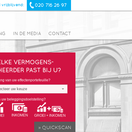
020 716 26 97
 vrijblijvend:
NG
IN DE MEDIA
CONTACT
LKE VERMOGENS-
HEERDER PAST BIJ U?
g van uw effectenportefeuille?
ecteer uw keuze
s uw beleggingsdoelstelling?
INKOMEN
EI
GROEI + INKOMEN