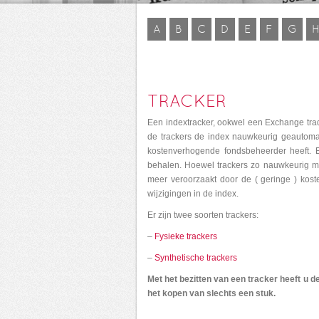
A
B
C
D
E
F
G
TRACKER
Een indextracker, ookwel een Exchange tra
de trackers de index nauwkeurig geautomati
kostenverhogende fondsbeheerder heeft. E
behalen. Hoewel trackers zo nauwkeurig moge
meer veroorzaakt door de ( geringe ) kost
wijzigingen in de index.
Er zijn twee soorten trackers:
–
Fysieke trackers
–
Synthetische trackers
Met het bezitten van een tracker heeft u 
het kopen van slechts een stuk.