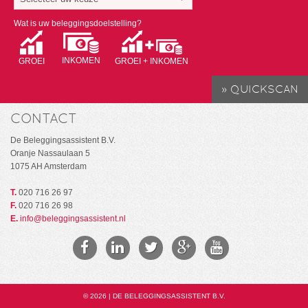
Wat is uw beleggingsdoelstelling?
INKOMEN
GROEI
GROEI + INKOMEN
CONTACT
De Beleggingsassistent B.V.
Oranje Nassaulaan 5
1075 AH Amsterdam
T.
020 716 26 97
F.
020 716 26 98
E.
info@beleggingsassistent.nl
© 2026 | DE BELEGGINGSASSISTENT B.V.