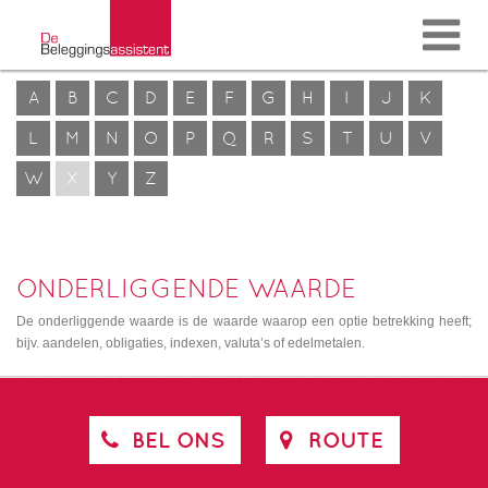
A
B
C
D
E
F
G
H
I
J
K
L
M
N
O
P
Q
R
S
T
U
V
W
X
Y
Z
ONDERLIGGENDE WAARDE
De onderliggende waarde is de waarde waarop een optie betrekking heeft;
bijv. aandelen, obligaties, indexen, valuta’s of edelmetalen.
BEL ONS
ROUTE